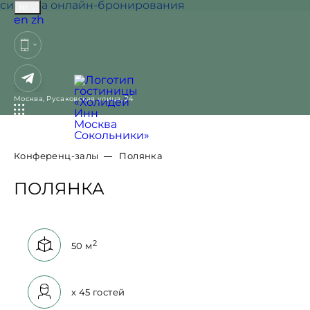
система онлайн-бронирования
ru
English
中国人
en
zh
УДОБНОЕ
523 НОМЕРА
РАСПОЛОЖЕНИЕ
РАЗЛИЧНЫХ
Москва,
Русаковская улица, 24
Пешая доступность
КАТЕГОРИЙ
от метро
От стандартов до
«Сокольники», 12
двухкомнатных
минут до центра
люксов. Полная
Конференц-залы
Полянка
Москвы
реновация в 2021
ПОЛЯНКА
году
Близость к
70 парковочных
Ленинградскому,
мест
Площадь:
2
Ярославскому и
50 м
Казанскому
вокзалам
Вместимость:
x
45 гостей
БОЛЬШОЙ ВЫБОР
2 РЕСТОРАНА, КАФЕ