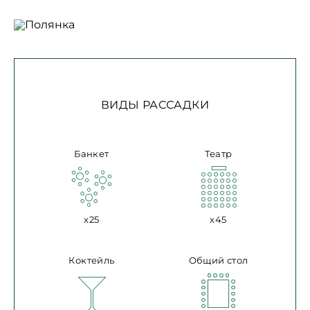
УСЛУГ ДЛЯ ГОСТЕЙ
И ЛЕТНЯЯ ТЕРРАСА
Фитнес-центр,
Ресторан «Москва»
сауна и крытый
с посадкой на 450
бассейн. Химчистка,
персон
прачечная
ВИДЫ РАССАДКИ
Проживание с
25 конференц-залов
домашними
для деловых
питомцами за
мероприятий
доплату
Банкет
Театр
x25
x45
Коктейль
Общий стол