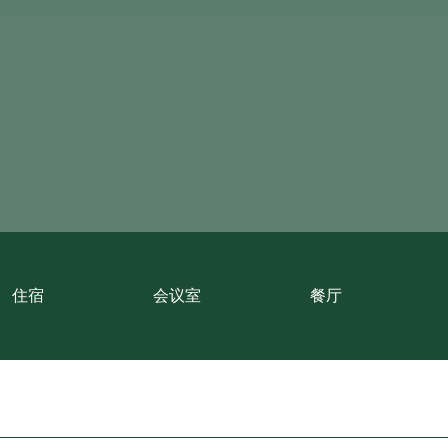
523个各类号
市中心
2 室套房的标准。2021 年完成
nsky 火车站
70个车位
2 家餐厅、一家咖啡馆和一个夏
Moskva 餐厅座位 450
住宿
会议室
餐厅
25 个商务活动会议室