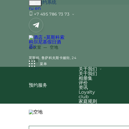
网上预约系统
zh
Русский
English
ru
en
+7 495 786 73 73
方便的位置
索科尔尼基地铁站步行距离，12分钟到莫斯科
会议室
空地
靠近 Leningradsky、Yaroslavsky 和 ​​Kaza
莫斯科,
鲁萨科夫斯卡娅街, 24
空地
菜单
为客人提供的优质服务
关于我们
健身中心、桑拿和室内游泳池。干洗、洗衣
关于我们
相册集
评价
预约服务
正方形:
容量:
宠物补充
50 平方米
x
45 客人
资讯
Loyalty
club
家庭规则