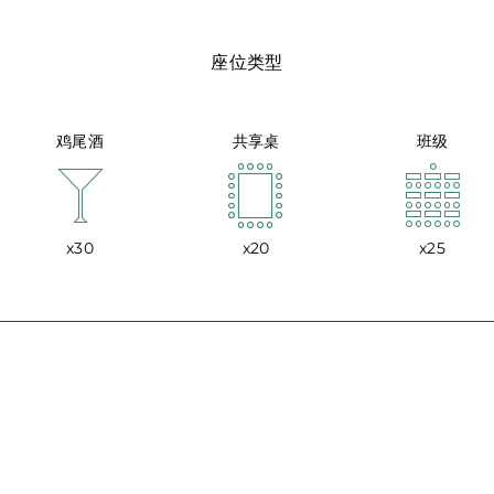
座位类型
鸡尾酒
共享桌
班级
x30
x20
x25