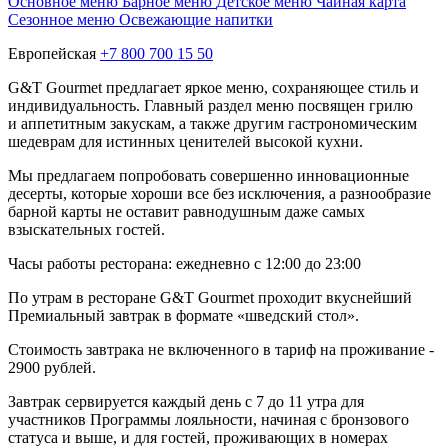
Основное меню
Барное меню
Детское меню
Чайная карта
Сезонное меню
Освежающие напитки
Европейская
+7 800 700 15 50
G&T Gourmet предлагает яркое меню, сохраняющее стиль и
индивидуальность. Главный раздел меню посвящен грилю
и аппетитным закускам, а также другим гастрономическим
шедеврам для истинных ценителей высокой кухни.
Мы предлагаем попробовать совершенно инновационные
десерты, которые хороши все без исключения, а разнообразие
барной карты не оставит равнодушным даже самых
взыскательных гостей.
Часы работы ресторана: ежедневно с 12:00 до 23:00
По утрам в ресторане G&T Gourmet проходит вкуснейший
Премиальный завтрак в формате «шведский стол».
Стоимость завтрака не включенного в тариф на проживание -
2900 рублей.
Завтрак сервируется каждый день с 7 до 11 утра для
участников Программы лояльности, начиная с бронзового
статуса и выше, и для гостей, проживающих в номерах