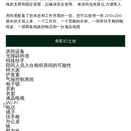
殊的支撑和固定装置，以确保安全使用。 淋浴间也有座位,方便客人.
房间里配备了您休息和工作所需的一切。您可以使用一张 200x200
厘米的大双人床、一个工作区、一个宽敞的衣柜、一张带扶手椅的咖
啡桌、一部两条线路的电话和一台液晶电视
查看3D之旅
房间设备
无障碍环境
特殊扶手
陪同人员入住相邻房间的可能性
特大床
护发素
气候控制系统
电子锁
衣柜
衣架
液晶电视
Wi-Fi
上一页
下一页
电话
镜子
扶手椅
办公桌
铁
熨衣板