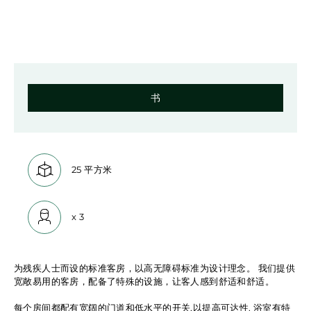
房型介绍
书
正方形:
25 平方米
容量:
x
3
为残疾人士而设的标准客房，以高无障碍标准为设计理念。 我们提供
宽敞易用的客房，配备了特殊的设施，让客人感到舒适和舒适。
每个房间都配有宽阔的门道和低水平的开关,以提高可达性. 浴室有特