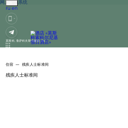
网上预约系统
zh
Русский
English
ru
en
方便的位置
523个各类号
索科尔尼基地铁站步行
2 室套房的标准。2021
莫斯科,
鲁萨科夫斯卡娅街, 24
距离，12分钟到莫斯科
年完成翻新
市中心
靠近 Leningradsky、
70个车位
住宿
残疾人士标准间
Yaroslavsky 和 ​​
残疾人士标准间
Kazansky 火车站
为客人提供的优质服务
2 家餐厅、一家咖啡馆
健身中心、桑拿和室内
和一个夏日露台
游泳池。干洗、洗衣
Moskva 餐厅座位 450
宠物补充
25 个商务活动会议室