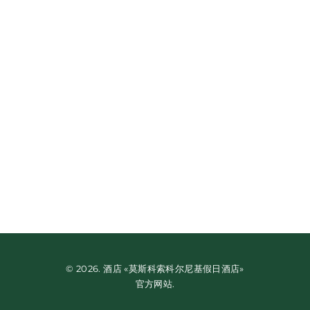
长期住宿率
通过活得更长，你付出更少！
书
商务套餐
© 2026. 酒店 «莫斯科索科尔尼基假日酒店»
出差？ 充分利用商务套餐！
官方网站.
书