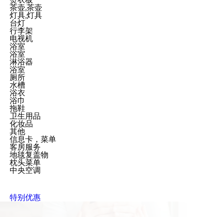
茶壶,茶壶
灯具,灯具
台灯
行李架
电视机
浴室
浴室
淋浴器
浴室
厕所
水槽
浴衣
浴巾
拖鞋
卫生用品
化妆品
其他
信息卡，菜单
客房服务
地毯复盖物
枕头菜单
中央空调
特别优惠