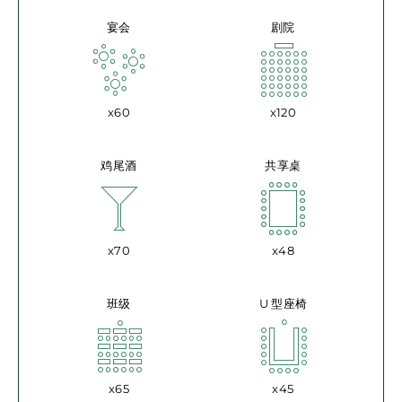
宴会
剧院
x60
x120
鸡尾酒
共享桌
x70
x48
班级
U 型座椅
x65
x45