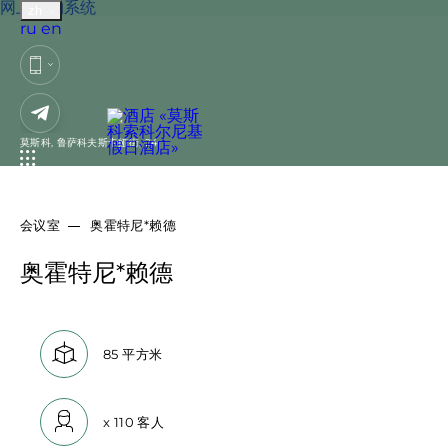
网上预约系统
zh
Русский
English
ru
en
方便的位置
523个各类号
索科尔尼基地铁站步行
2 室套房的标准。2021
莫斯科,
鲁萨科夫斯卡娅街, 24
距离，12分钟到莫斯科
年完成翻新
市中心
靠近 Leningradsky、
70个车位
会议室
奥霍特尼*赖德
Yaroslavsky 和 ​​
奥霍特尼*赖德
Kazansky 火车站
为客人提供的优质服务
2 家餐厅、一家咖啡馆
健身中心、桑拿和室内
和一个夏日露台
正方形:
85 平方米
游泳池。干洗、洗衣
Moskva 餐厅座位 450
宠物补充
25 个商务活动会议室
容量:
x
110 客人